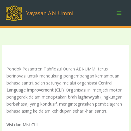
Skip
to
Yayasan Abi Ummi
content
Pondok Pesantren Tahfidzul Quran ABI-UMMI terus
berinovasi untuk mendukung pengembangan kemampuan
bahasa santri, salah satunya melalui organisasi
Central
Language Improvement (CLI)
. Organisasi ini menjadi motor
penggerak dalam menciptakan
bi’ah lughawiyah
(lingkungan
berbahasa) yang kondusif, mengintegrasikan pembelajaran
bahasa asing ke dalam kehidupan sehari-hari santri.
Visi dan Misi CLI